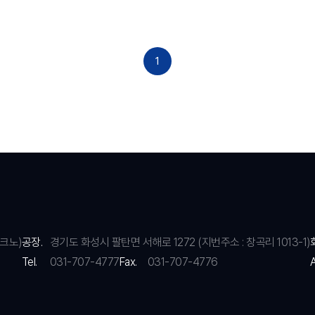
1
크노)
공장.
경기도 화성시 팔탄면 서해로 1272 (지번주소 : 창곡리 1013-1)
Tel.
031-707-4777
Fax.
031-707-4776