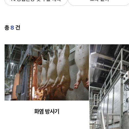
총
8
건
화염 방사기